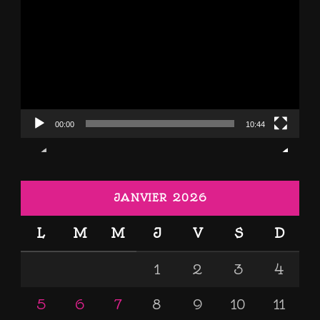
vidéo
00:00
10:44
JANVIER 2026
L
M
M
J
V
S
D
1
2
3
4
5
6
7
8
9
10
11