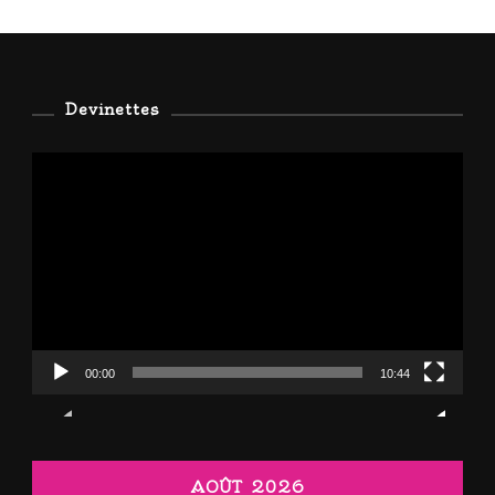
Devinettes
Lecteur
vidéo
00:00
10:44
AOÛT 2026