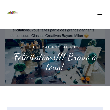
Ecole Libre Ethe
Saint-Mard
ETHE
MATERNELLES ETHE
Félicitations!!! Bravo à
tous!