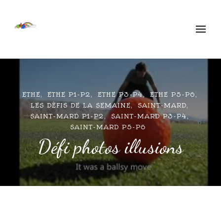
Ecole Libre Ethe
Saint-Mard
ETHE
ETHE P1-P2
ETHE P3-P4
ETHE P5-P6
LES DÉFIS DE LA SEMAINE
SAINT-MARD
SAINT-MARD P1-P2
SAINT-MARD P3-P4
SAINT-MARD P5-P6
Défi photos illusions