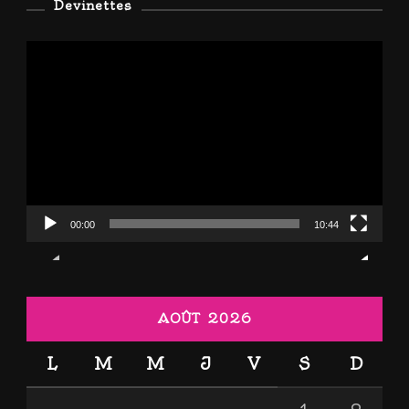
Devinettes
Lecteur
vidéo
00:00
10:44
AOÛT 2026
L
M
M
J
V
S
D