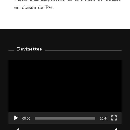
en classe de P4.
Devinettes
Lecteur
vidéo
00:00
10:44