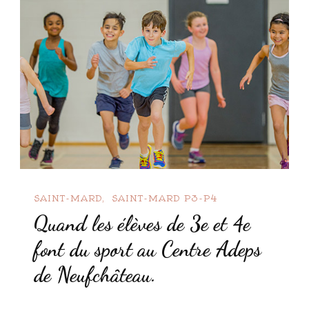
SAINT-MARD
SAINT-MARD P3-P4
Quand les élèves de 3e et 4e
font du sport au Centre Adeps
de Neufchâteau.